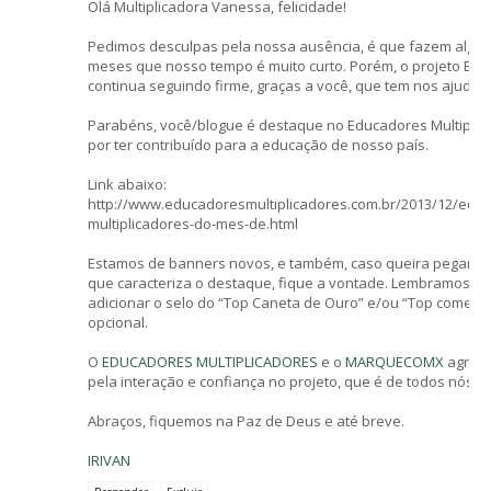
Olá Multiplicadora Vanessa, felicidade!
Pedimos desculpas pela nossa ausência, é que fazem algu
meses que nosso tempo é muito curto. Porém, o projeto E.M.
continua seguindo firme, graças a você, que tem nos ajudad
Parabéns, você/blogue é destaque no Educadores Multiplic
por ter contribuído para a educação de nosso país.
Link abaixo:
http://www.educadoresmultiplicadores.com.br/2013/12/edu
multiplicadores-do-mes-de.html
Estamos de banners novos, e também, caso queira pegar o 
que caracteriza o destaque, fique a vontade. Lembramos q
adicionar o selo do “Top Caneta de Ouro” e/ou “Top comenta
opcional.
O
EDUCADORES MULTIPLICADORES
e o
MARQUECOMX
agrad
pela interação e confiança no projeto, que é de todos nós.
Abraços, fiquemos na Paz de Deus e até breve.
IRIVAN