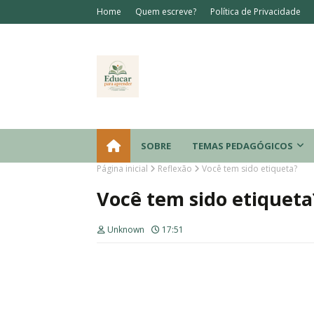
Home
Quem escreve?
Política de Privacidade
SOBRE
TEMAS PEDAGÓGICOS
Página inicial
Reflexão
Você tem sido etiqueta?
Você tem sido etiqueta
Unknown
17:51