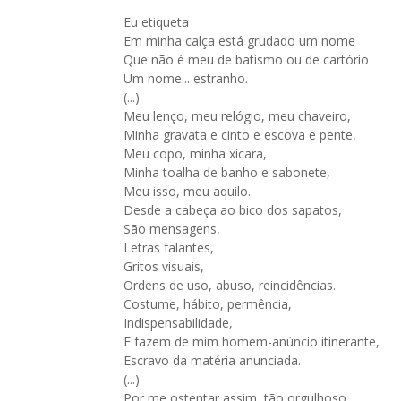
Eu etiqueta
Em minha calça está grudado um nome
Que não é meu de batismo ou de cartório
Um nome... estranho.
(...)
Meu lenço, meu relógio, meu chaveiro,
Minha gravata e cinto e escova e pente,
Meu copo, minha xícara,
Minha toalha de banho e sabonete,
Meu isso, meu aquilo.
Desde a cabeça ao bico dos sapatos,
São mensagens,
Letras falantes,
Gritos visuais,
Ordens de uso, abuso, reincidências.
Costume, hábito, permência,
Indispensabilidade,
E fazem de mim homem-anúncio itinerante,
Escravo da matéria anunciada.
(...)
Por me ostentar assim, tão orgulhoso