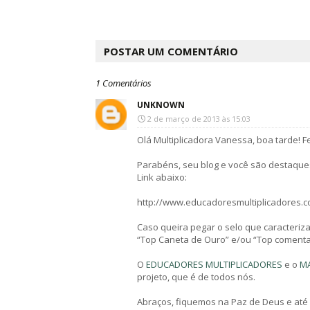
POSTAR UM COMENTÁRIO
1 Comentários
UNKNOWN
2 de março de 2013 às 15:03
Olá Multiplicadora Vanessa, boa tarde! Fe
Parabéns, seu blog e você são destaques
Link abaixo:
http://www.educadoresmultiplicadores.c
Caso queira pegar o selo que caracteriz
“Top Caneta de Ouro” e/ou “Top comentar
O
EDUCADORES MULTIPLICADORES
e o
M
projeto, que é de todos nós.
Abraços, fiquemos na Paz de Deus e até