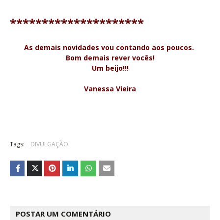
*
*
*
*
*
*
*
*
*
*
*
*
*
*
*
*
*
*
*
*
*
As demais novidades vou contando aos poucos.
B
om demais rever vocês!
Um beijo!!!
Vanessa Vieira
Tags:
DIVULGAÇÃO
POSTAR UM COMENTÁRIO