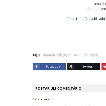
uma ót
e bom retorn
Post Também publicado
Tags:
Inovação Pedagógica
REA
Tecnologias
Facebook
Twitter
POSTAR UM COMENTÁRIO
0 Comentários