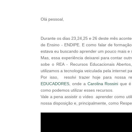
Olá pessoal,
Durante os dias 23,24,25 e 26 deste mês acont
de Ensino - ENDIPE. E como falar de formação 
estava eu buscando aprender um pouco mais e 
Mas, essa experiência deixarei para contar outr
sobe o REA - Recursos Educacionais Abertos,
utilizamos a tecnologia veiculada pela internet 
Por isso, resolvi trazer hoje para nossa 
EDUCADORES
, onde a
Carolina Rossini
que é 
como podemos utilizar esses recursos.
Vale a pena assistir o vídeo aprender como uti
nossa disposição e, principalmente, como Respei