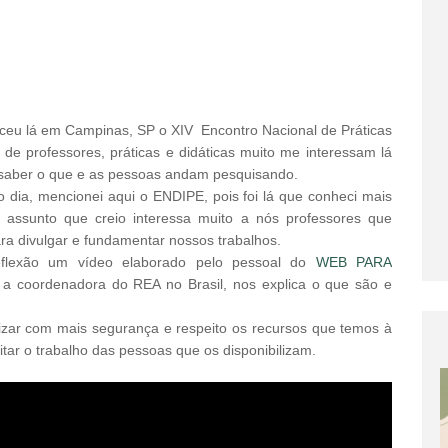
eceu lá em Campinas, SP o XIV Encontro Nacional de Práticas
de professores, práticas e didáticas muito me interessam lá
saber o que e as pessoas andam pesquisando.
o dia, mencionei aqui o ENDIPE, pois foi lá que conheci mais
 assunto que creio interessa muito a nós professores que
para divulgar e fundamentar nossos trabalhos.
reflexão um vídeo elaborado pelo pessoal do
WEB PARA
a coordenadora do REA no Brasil, nos explica o que são e
lizar com mais segurança e respeito os recursos que temos à
tar o trabalho das pessoas que os disponibilizam.