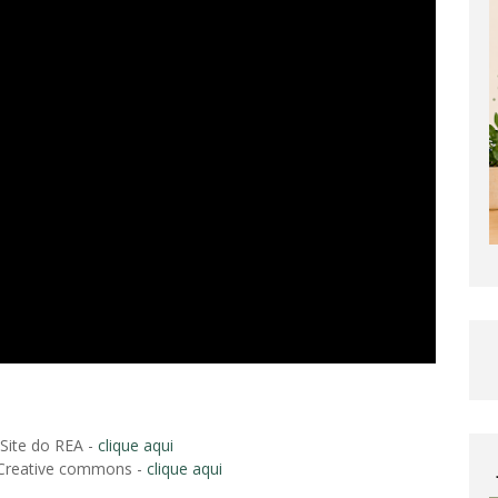
Site do REA -
clique aqui
Creative commons -
clique aqui