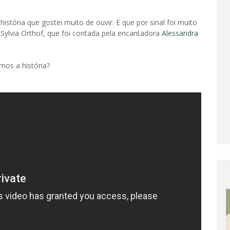
istória que gostei muito de ouvir. E que por sinal foi muito
Sylvia Orthof, que foi contada pela encantadora
Alessandra
mos a história?