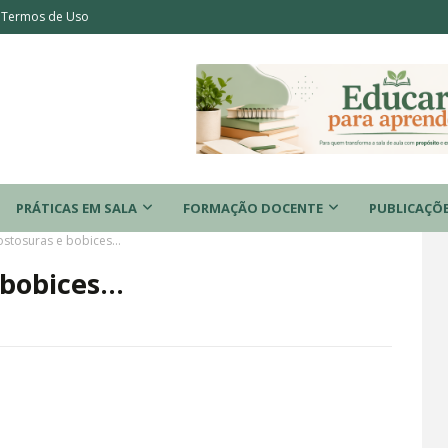
Termos de Uso
PRÁTICAS EM SALA
FORMAÇÃO DOCENTE
PUBLICAÇÕ
ostosuras e bobices...
bobices...