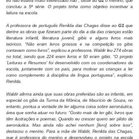
eu não estava muito interessado não”, disse ao
G1
o menino, que
concluiu a 5ª série. O projeto tinha como objetivo incentivar a
leitura na escola.
A professora de português Renilda das Chagas disse ao
G1
que
dentre as obras que fizeram parte do dia a dia das crianças estão
literatura infantil, literatura juvenil, gibis e alguns livros mais
teóricos. “Não eram livros grossos e na competição os gibis
contavam como livros", explicou a professora. Waldir leu 274 obras
no total, sendo que 224 eram livros e 50 eram gibis. "O projeto
'Leituras e Resumos' foi desenvolvido com os coordenadores da
escola, juntamente com os pais, para motivar as crianças a ler
como complemento à disciplina de língua portuguesa”, explicou
Renilda.
Waldir afirma ainda que suas obras preferidas são as infantis, em
especial os gibis da Turma da Mônica, de Maurício de Souza, no
entanto, pontua a vontade de ler alguma coisa sobre aeronáutica,
área que sonha atuar no futuro. “Gosto mais de ler gibi, livros que
têm ilustrações e poemas. Quando eu crescer quero ser piloto da
aeronáutica. Mas ainda não achei nenhum [livro] sobre isso”,
destacou o menino. Para a mãe de Waldir, Renilda das Chagas,
que é professora do menino e desenvolveu o projeto na escola