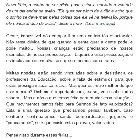
Nova Suia, o sonho de ser piloto pode estar associado à vontade
de um dia andar de avião. “Ele quer ser piloto de avião e acho que
o sonho se deve mais pelas coisas que ele vê na televisão, porque
ele nunca andou de avião”, disse a mãe. (
Leia mais aqui
)
Gente, impossível não compartilhar uma notícia tão espetacular.
Não resta dúvida de que quando a gente quer a gente pode, e
pode muito... Nossas crianças estão precisando de nossos
estímulos, de nossa preocupação... E quando essa preocupação e
estímulo acontecem olha só o que colhemos como frutos...
Muitas notícias estão sendo vinculadas sobre a desistência de
professores da Educação, sobre a falta de estímulos para que
estes prossigam suas carreias... Mas quer estímulo melhor do que
este menino? Dinheiro é importante sim, eu sei, você sabe todos
sabem... Mas e nós o que temos feito para mudar essa situação...
Que movimentos temos feito para Sermos de fato valorizados?
Esta é uma questão que precisamos pensar também, caso
contrário continuaremos sendo bombardeados, julgados e
"poucamente", se é que existe estas palavra, valorizados...
Pense nisso durante essas férias...