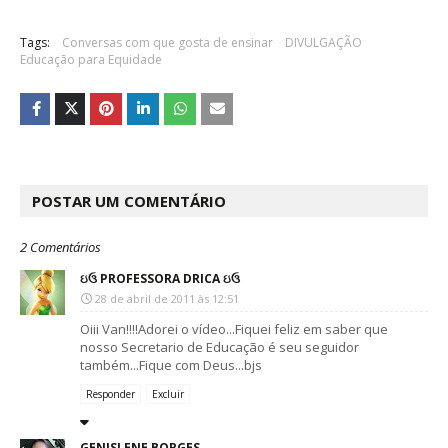
Tags:
Conversas com que gosta de ensinar
DIVULGAÇÃO
Educação para Equidade
POSTAR UM COMENTÁRIO
2 Comentários
ઇઉ PROFESSORA DRICA ઇઉ
28 de abril de 2011 às 12:51
Oiii Van!!!!Adorei o vídeo...Fiquei feliz em saber que
nosso Secretario de Educação é seu seguidor
também...Fique com Deus...bjs
Responder
Excluir
GENISLENE BORGES