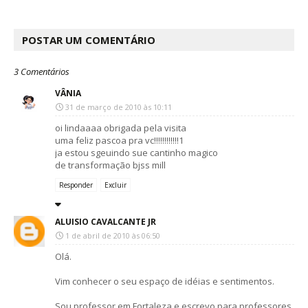
POSTAR UM COMENTÁRIO
3 Comentários
VÂNIA
31 de março de 2010 às 10:11
oi lindaaaa obrigada pela visita
uma feliz pascoa pra vc!!!!!!!!!!!!1
ja estou sgeuindo sue cantinho magico
de transformação bjss mill
Responder
Excluir
ALUISIO CAVALCANTE JR
1 de abril de 2010 às 06:50
Olá.
Vim conhecer o seu espaço de idéias e sentimentos.
Sou professor em Fortaleza e escrevo para professores,